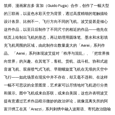
筑师、漫画家吉多·富加（Guido Fuga）合作，创作了一幅大型
的三联画，以蓝色水彩天空为背景，透过高度精细的笔触描绘
设计各异、比例不一、飞行方向不同的飞机。波艾提甚是倾心
这件作品，以至日后制作了不同尺寸的相近的作品——他先在
纸页上绘制出飞机的形态，再让助理用圆珠笔、墨水和水彩填
充飞机周围的区域，由此制作出数量庞大的「Aerei」系列作
品。 「Aerei」系列体现波艾提对「秩序与混乱」、「把世界推
向世界」的兴趣。在其笔下，客机、货机、战斗机、协和式超
音速飞机、双座喷气式飞机、早期螺旋桨飞机在无垠的天空中
飞行——如此场景在现实中并不存在，却又毫不违和。在这样
一幅不可思议的全景图里，艺术家可以尽情地对飞机进行分类
和展示。图中飞机或来自苏联，或来自美国，这也许表明波艾
提有意通过艺术作品暗示微妙的政治评论，就像流离失所的阿
富汗绣工在其「Arazzi」系列刺绣中融入波斯语、寄托政治隐喻