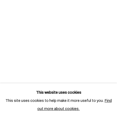
Open a larger version of the following image in a popup:
This website uses cookies
相关艺术家
This site uses cookies to help make it more useful to you.
Find
out more about cookies.
阿里基罗•波艾提