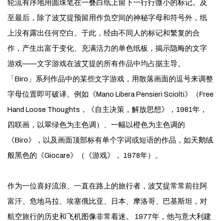
轮流有序地用圆珠笔在一叠白纸上留下一行行微小的标记。及
至最后，除了波艾提预留用作负空间的神秘字母和符号外，纸
上没有露出任何空白。于此，经由不同人的标记和繁复的合
作，产生出富于变化、充满活力的单色纸板，揭示隐晦的文字
游戏——文字游戏在波艾提的所有作品中均占据主导。
「Biro」系列作品中的某些文字游戏，用散落画面的逗号来调整
字母位置即可破译。例如《Mano Libera Pensieri Sciolti》（Free
Hand Loose Thoughts，《自主决策，解放思想》，1981年，
四联画，以翠绿色为主色调）、一幅以橙色为主色调的
《Biro》，以及画面顶部标有单个字词或短语的作品，如天鹅绒
般黑色的《Giocare》（《游戏》， 1978年）。
作为一位喜好流浪、一直在路上的旅行者，波艾提常常前往阿
富汗、危地马拉、埃塞俄比亚、日本、摩洛哥、巴基斯坦，对
航空旅行的历史和飞机图像非常着迷。 1977年，他与意大利建