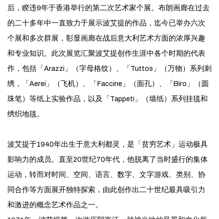
后，睽违9年于香港举行的第二次艺术家个展。布朗画廊在过去
的二十多年中一直致力于展示波艾提的作品，迄今已举办六次
个展和多次群展，彰显画廊在战后意大利艺术方面的浓厚兴趣
和专业知识。此次展览汇聚波艾提创作生涯中各个时期的代表
作，包括「Arazzi」（字母格纹）、「Tuttos」（万物）系列刺
绣，「Aerei」（飞机）、「Faccine」（面孔）、「Biro」（圆
珠笔）等纸上实验作品，以及「Tappeti」（墙纸）系列挂毯和
绣织地毯。
波艾提于1940年出生于意大利都灵，是「贫穷艺术」运动极具
影响力的成员。直至20世纪70年代，他脱离了当时盛行的集体
运动，转而对时间、空间、语言、数字、文字游戏、类别、协
同合作等方面展开独特探索，由此创作出二十世纪最具吸引力
和激进的概念艺术作品之一。