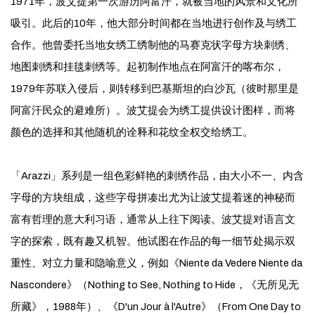
1971年，波艾提第一次游历阿富汗，就被当地的风景和文化所
吸引。此后的10年，他大部分时间都在当地进行创作及与绣工
合作。他曾委托当地女绣工绣制他的马赛克状字母方块刺绣、
地图刺绣和挂毯刺绣等。起初制作地点在阿富汗的喀布尔，
1979年苏联入侵后，则转移到巴基斯坦的白沙瓦（彼时那里是
阿富汗民众的避难所）。波艾提会为绣工提供设计图样，而将
颜色的选择和其他随机的诠释和花纹全权交给绣工。
「Arazzi」系列是一组色彩鲜艳的刺绣作品，由大小不一、内含
字母的方块组成，这些字母拼凑出尤为让波艾提着迷的神秘而
富有哲理的意大利习语，通常从上往下阅读。波艾提对语言文
字的探索，既有趣又机智。他试图在作品的每一细节处揭示双
重性、对立力量和隐喻意义，例如《Niente da Vedere Niente da
Nascondere》（Nothing to See, Nothing to Hide，《无所见无
所藏》，1988年）、《D'un Jour à l'Autre》（From One Day to