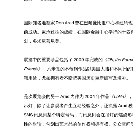
IN A CHINA SHOP
国际知名雕塑家 Ron Arad 曾在巴黎庞比度中心和
前成功。秉承过往的成绩，在国际金融中心举行的十四
划，务求尽善尽美。
展览中的重要珍品包括了 2009 年完成的
《Oh, the Farme
Friends》
。六米宽的不锈钢作品以美国大陆和不同州的
籍用途，尤如拥有者不断把美国历史重新编写及填补。
是次展览会的另一 Arad 力作为 2004 年作品
《
Lolita
》
，
吊灯，除了让参观者产生互动经验之外，还流露 Arad
SMS 讯息到某个特定号码，而讯息则会在吊灯的螺旋
性的对话，勾划出艺术品的创作权和拥有权、公众空间