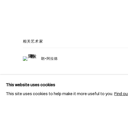
相关艺术家
朗•阿拉德
This website uses cookies
This site uses cookies to help make it more useful to you.
Find ou
PRIVACY POLICY
COOKIE POLICY
MANAGE COOKI
COPYRIGHT © 2026 BEN BROWN FINE ARTS
网页支持 ARTLOGI