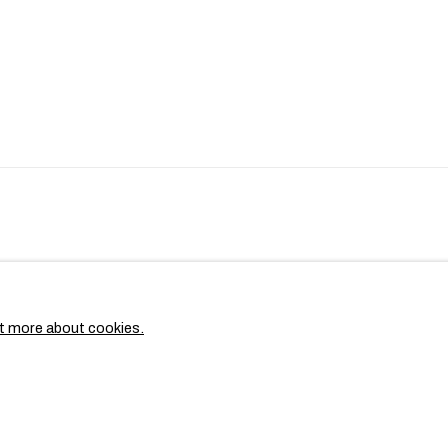
t more about cookies.
ES
C