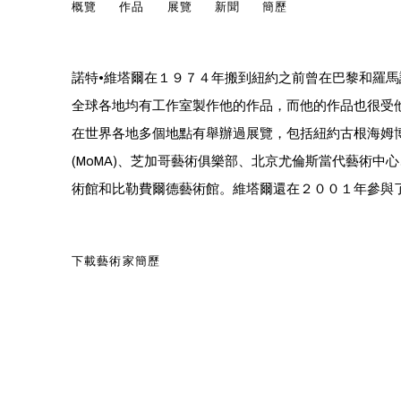
諾特•維塔爾
概覽
作品
展覽
新聞
簡歷
AMERICAN SWISS,
1948
諾特•維塔爾在１９７４年搬到紐約之前曾在巴黎和羅
全球各地均有工作室製作他的作品，而他的作品也很受
在世界各地多個地點有舉辦過展覽，包括紐約古根海姆
(MoMA)、芝加哥藝術俱樂部、北京尤倫斯當代藝術中
術館和比勒費爾德藝術館。維塔爾還在２００１年參與了
下載藝術家簡歷
(PDF, OPENS IN A NEW TAB.)