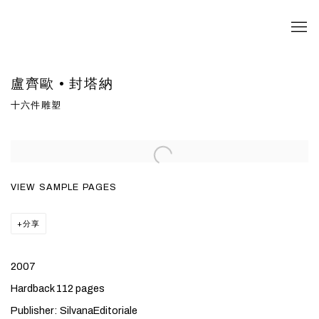
盧齊歐 • 封塔納
十六件雕塑
VIEW SAMPLE PAGES
分享
2007
Hardback 112 pages
Publisher: SilvanaEditoriale