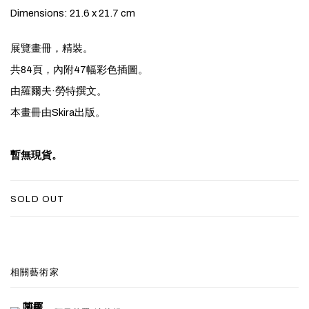
Dimensions: 21.6 x 21.7 cm
展覽畫冊，精裝。
共84頁，內附47幅彩色插圖。
由羅爾夫·勞特撰文。
本畫冊由Skira出版。
暫無現貨。
SOLD OUT
相關藝術家