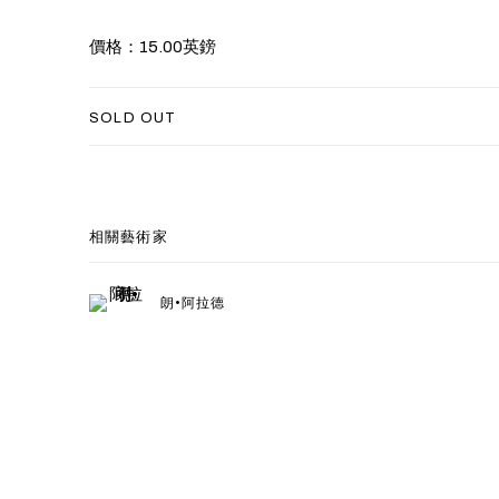
價格：15
.00
英
鎊
SOLD OUT
相關藝術家
朗•阿拉德