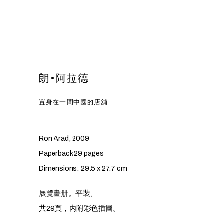
朗•阿拉德
置身在一間中國的店舖
Ron Arad, 2009
Paperback 29 pages
Dimensions: 29.5 x 27.7 cm
展覽畫
册
。平裝。
共29
頁
，
内附
彩色插
圖
。