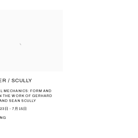
ER / SCULLY
AL MECHANICS: FORM AND
IN THE WORK OF GERHARD
 AND SEAN SCULLY
23日 - 7月15日
ONG