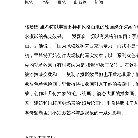
格哈德•里希待
概览
作品
展览
出版物
新闻
GERMAN,
1932
格哈德·里希特以丰富多样和风格百般的绘画媒介探索
求摄影的视觉效果。 「我喜欢一切没有风格的东西：字
画。」他说，「因为风格这种东西充满暴力，而我不是一
初，里希特开始创作大规模的写实复本，以一系列灰色
糊的视觉效果（有时被认为是“摄影印象主义”）。在这
被涂抹或变柔和——复制了摄影效果但也矛盾地暴露了
象灰色单色绘画，里希特将抽象画引入了他的实践中，
梭，创作出几何抽象的“色卡绘画”、姿态大胆的抽象画
景、建筑和纳粹历史场景的“照片绘画”。里希特吸收了从
李奇登斯坦到不定形艺术与激浪派的一系列影响。
下载艺术家简历