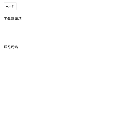
分享
下载新闻稿
展览现场
a popup:
Open a larger version of the following image in a popup:
Op