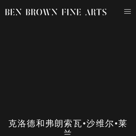
克洛德和弗朗索瓦•沙维尔•莱
兰