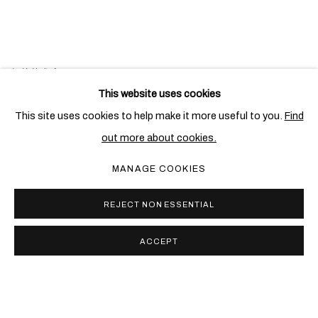
相关艺术家
This website uses cookies
克洛德•莱兰
This site uses cookies to help make it more useful to you.
Find
out more about cookies.
弗朗索瓦•沙维尔•莱兰
MANAGE COOKIES
REJECT NON ESSENTIAL
ACCEPT
PRIVACY POLICY
COOKIE POLICY
MANAGE COOKIES
COPYRIGHT © 2026 BEN BROWN FINE ARTS